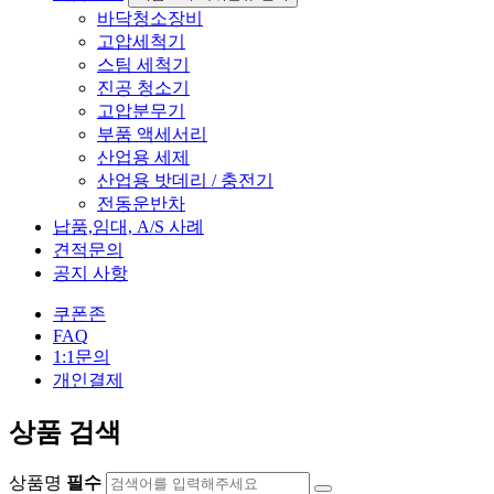
바닥청소장비
고압세척기
스팀 세척기
진공 청소기
고압분무기
부품 액세서리
산업용 세제
산업용 밧데리 / 충전기
전동운반차
납품,임대, A/S 사례
견적문의
공지 사항
쿠폰존
FAQ
1:1문의
개인결제
상품 검색
상품명
필수