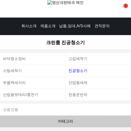
0
회사소개
제품소개
납품,임대,A/S사례
견적문의
크린룸 진공청소기
바닥청소장비
고압세척기
스팀세척기
진공청소기
부품액세서리
산업용세제
산업용밧데리/충전기
전동운반차
상품정렬
카테고리