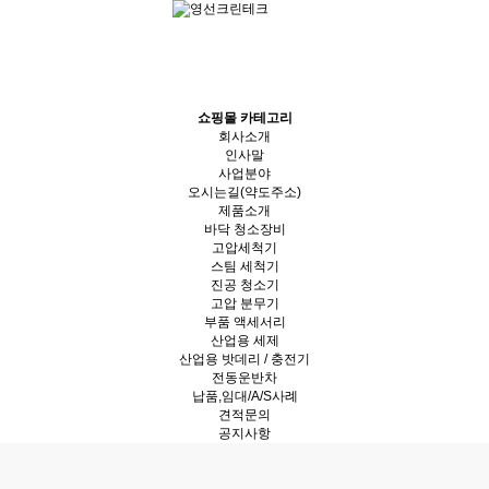
쇼핑몰 카테고리
회사소개
인사말
사업분야
오시는길(약도주소)
제품소개
바닥 청소장비
고압세척기
스팀 세척기
진공 청소기
고압 분무기
부품 액세서리
산업용 세제
산업용 밧데리 / 충전기
전동운반차
납품,임대/A/S사례
견적문의
공지사항