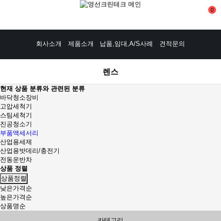
0
회사소개
제품소개
납품,임대,A/S사례
견적문의
렌스
현재 상품 분류와 관련된 분류
바닥청소장비
고압세척기
스팀세척기
진공청소기
부품액세서리
산업용세제
산업용밧데리/충전기
전동운반차
상품 정렬
상품정렬
낮은가격순
높은가격순
상품명순
카테고리