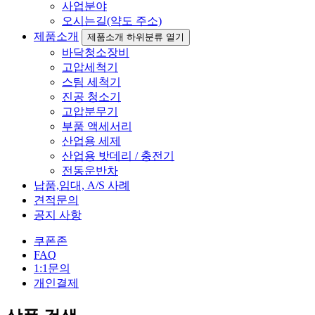
사업분야
오시는길(약도 주소)
제품소개
제품소개 하위분류 열기
바닥청소장비
고압세척기
스팀 세척기
진공 청소기
고압분무기
부품 액세서리
산업용 세제
산업용 밧데리 / 충전기
전동운반차
납품,임대, A/S 사례
견적문의
공지 사항
쿠폰존
FAQ
1:1문의
개인결제