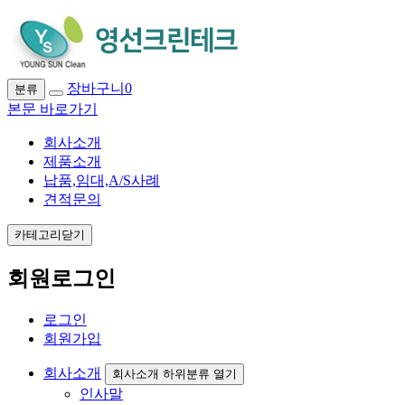
장바구니
0
분류
본문 바로가기
회사소개
제품소개
납품,임대,A/S사례
견적문의
카테고리닫기
회원로그인
로그인
회원가입
회사소개
회사소개 하위분류 열기
인사말