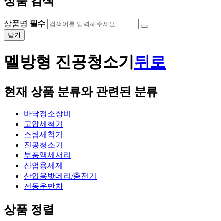
상품 검색
상품명
필수
닫기
멜방형 진공청소기
뒤로
현재 상품 분류와 관련된 분류
바닥청소장비
고압세척기
스팀세척기
진공청소기
부품액세서리
산업용세제
산업용밧데리/충전기
전동운반차
상품 정렬