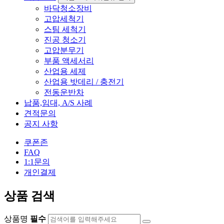
바닥청소장비
고압세척기
스팀 세척기
진공 청소기
고압분무기
부품 액세서리
산업용 세제
산업용 밧데리 / 충전기
전동운반차
납품,임대, A/S 사례
견적문의
공지 사항
쿠폰존
FAQ
1:1문의
개인결제
상품 검색
상품명
필수