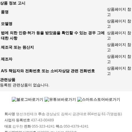
상품 정보 고시
상품페이지 참
품명
고
상품페이지 참
모델명
고
법에 의한 인증·허가 등을 받았음을 확인할 수 있는 경우 그에
상품페이지 참
대한 사항
고
상품페이지 참
제조국 또는 원산지
고
상품페이지 참
제조자
고
상품페이지 참
A/S 책임자와 전화번호 또는 소비자상담 관련 전화번호
고
관련상품
등록된 관련상품이 없습니다.
회사명
영선크린테크
주소
경상남도 김해시 금관대로 804번길 61-7(명법동)
사업자 등록번호
437-43-00489
대표
김두찬
전화
055-323-4241
팩스
050-4379-4241