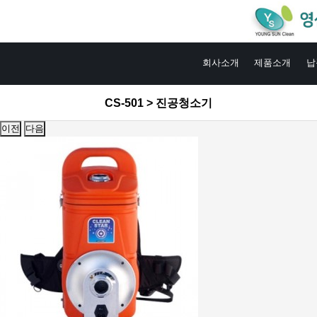
회사소개
제품소개
납
CS-501 > 진공청소기
이전
다음