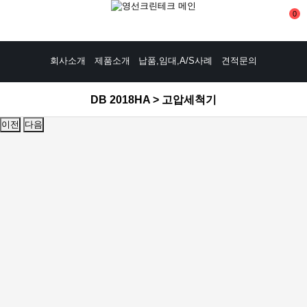
0
회사소개
제품소개
납품,임대,A/S사례
견적문의
DB 2018HA > 고압세척기
이전
다음