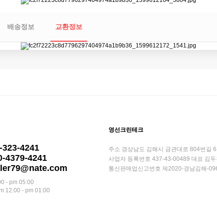
배송정보
교환정보
영선크린테크
5-323-4241
주소
경상남도 김해시 금관대로 804번길 61
0-4379-4241
사업자 등록번호
437-43-00489
대표
김두
aler79@nate.com
통신판매업신고번호
제2020-경남김해-09
0 - pm 05:00
12:00 - pm 01:00