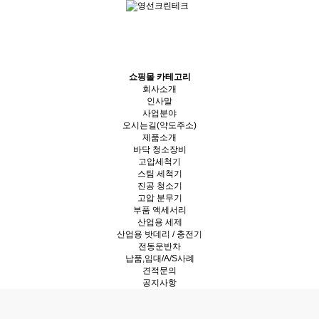
쇼핑몰 카테고리
회사소개
인사말
사업분야
오시는길(약도주소)
제품소개
바닥 청소장비
고압세척기
스팀 세척기
진공 청소기
고압 분무기
부품 액세서리
산업용 세제
산업용 밧데리 / 충전기
전동운반차
납품,임대/A/S사례
견적문의
공지사항