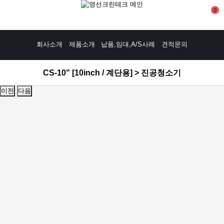
0
회사소개
제품소개
납품,임대,A/S사례
견적문의
CS-10" [10inch / 계단용] > 진공청소기
이전
다음