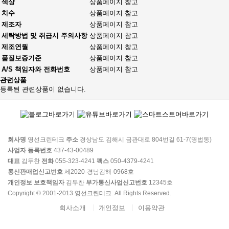
색상
상품페이지 참고
치수
상품페이지 참고
제조자
상품페이지 참고
세탁방법 및 취급시 주의사항
상품페이지 참고
제조연월
상품페이지 참고
품질보증기준
상품페이지 참고
A/S 책임자와 전화번호
상품페이지 참고
관련상품
등록된 관련상품이 없습니다.
회사명
영선크린테크
주소
경상남도 김해시 금관대로 804번길 61-7(명법동)
사업자 등록번호
437-43-00489
대표
김두찬
전화
055-323-4241
팩스
050-4379-4241
통신판매업신고번호
제2020-경남김해-0968호
개인정보 보호책임자
김두찬
부가통신사업신고번호
12345호
Copyright © 2001-2013 영선크린테크. All Rights Reserved.
회사소개
개인정보
이용약관