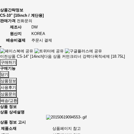
상품간략정보
CS-10" [10inch / 계단용]
판매가격
전화문의
제조사
DW
원산지
KOREA
배송비결제
주문시 결제
이전상품
CS-14" [14inch]
다음 상품
커먼크리너 강력다목적세제 [18.75L]
구매하기
구매기능
닫기
상품정보
사용후기
상품문의
배송/교환
상품 정보
상품 상세설명
상품 정보 고시
제품소재
상품페이지 참고