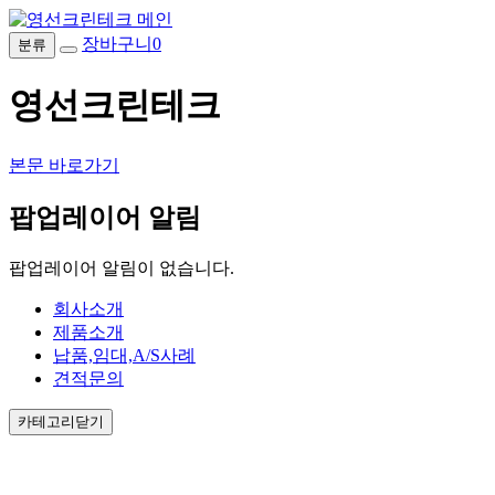
장바구니
0
분류
영선크린테크
본문 바로가기
팝업레이어 알림
팝업레이어 알림이 없습니다.
회사소개
제품소개
납품,임대,A/S사례
견적문의
카테고리닫기
회