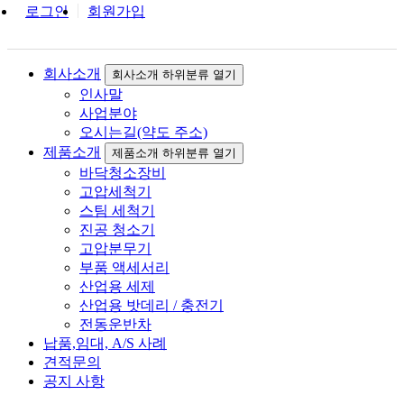
원
로그인
회원가입
로
그
회사소개
회사소개 하위분류 열기
인사말
인
사업분야
오시는길(약도 주소)
제품소개
제품소개 하위분류 열기
바닥청소장비
고압세척기
스팀 세척기
진공 청소기
고압분무기
부품 액세서리
산업용 세제
산업용 밧데리 / 충전기
전동운반차
납품,임대, A/S 사례
견적문의
공지 사항